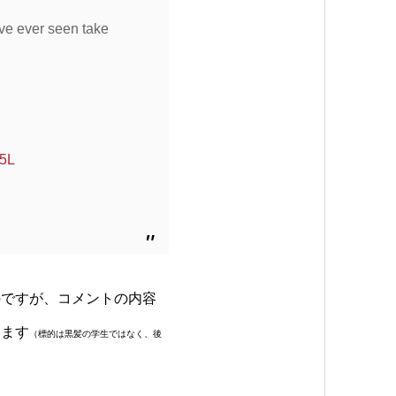
I’ve ever seen take
w5L
のですが、コメントの内容
ります
（標的は黒髪の学生ではなく、後