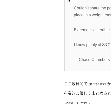
Couldn’t share the po
place in a weight ro
Extreme risk, terrible
I know plenty of S&C 
— Chace Chambers 
ここ数日間で
（特に海外圏で）
を端的に優しくまとめる
。
ろのサポーターです）