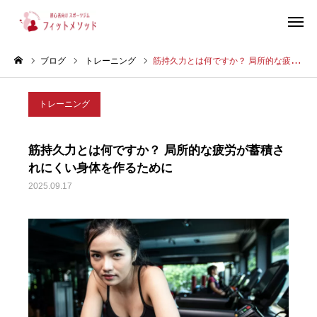
ブログ
トレーニング
筋持久力とは何ですか？ 局所的な疲労が蓄積されにくい身体を作るために
見学・体験はこちらから（WEB完結30秒）
トレーニング
当ジムについて
筋持久力とは何ですか？ 局所的な疲労が蓄積さ
プラン・料金
れにくい身体を作るために
2025.09.17
スタッフ紹介
お客様の声
ブログ
店舗情報