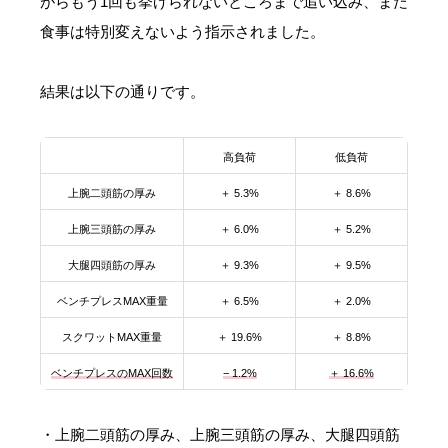
がらもう1回も挙げられないところまで追い込み、また
食事は特別変えないよう指示されました。
結果は以下の通りです。
高負荷
低負荷
上腕二頭筋の厚み
＋ 5.3%
＋ 8.6%
上腕三頭筋の厚み
＋ 6.0%
＋ 5.2%
大腿四頭筋の厚み
＋ 9.3%
＋ 9.5%
ベンチプレスMAX重量
＋ 6.5%
＋ 2.0%
スクワットMAX重量
＋ 19.6%
＋ 8.8%
ベンチプレスのMAX回数
− 1.2%
＋ 16.6%
・上腕二頭筋の厚み、上腕三頭筋の厚み、大腿四頭筋