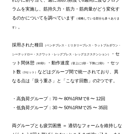
ラムを実施し、筋持久力・筋力・筋肉量がどう変化す
るのかについてを調べています
（省略している部分も多々ありま
。
す）
採用された種目
（ベンチプレス・ミリタリープレス・ラットプルダウン・
・セ
シーテッドロー・スクワット・レッグプレス・レッグエクステンション）
ット間休憩
・動作速度
・セッ
（90秒）
（挙上に1秒・下降に2秒）
ト数
などはグループ間で統一されており、異
（3セット）
なる点は「扱う重さ」と「こなす回数」の2つです。
・高負荷グループ：70 〜 80%1RMで8 〜 12回
・低負荷グループ：30 〜 50%1RMで25 〜 35回
両グループとも疲労困憊 ＝ 適切なフォームを維持しな