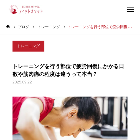
ブログ
トレーニング
トレーニングを行う部位で疲労回復にかかる日数や筋肉痛の程度は違うって本当？
見学・体験はこちらから（WEB完結30秒）
トレーニング
当ジムについて
トレーニングを行う部位で疲労回復にかかる日
プラン・料金
数や筋肉痛の程度は違うって本当？
2025.09.22
スタッフ紹介
お客様の声
ブログ
店舗情報