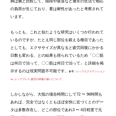
脚は腕と比較して、階段や坂道など通常の生活で相応
の負荷が生じており、要は耐性があったと考察されて
います。
もっとも、これと似たような研究はいくつか行われて
いるのですが、たとえ同じ部位を鍛える種目であった
としても、エクササイズが異なると疲労回復にかかる
日数も変わる、との結果も得られているため「〇〇筋
は何日で治って、〇〇筋は何日で治って」と詳細を掲
示するのは現実問題不可能です。
参考：
レッグエクステンション
vs. レッグプレス 疲労の回復の違いについて
しかしながら、大抵の場合時間にして72 〜 96時間も
あれば、完全ではなくともほぼ全快に近づくとのデー
タは多数存在し、どこの部位であれ3 〜 4日程度で元