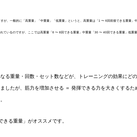
すが、一般的に「高重量」「中重量」「低重量」というと、高重量は「1 〜 6回前後できる重量」中重
ているのですが、ここでは高重量「6 〜 8回できる重量」中重量「30 〜 40回できる重量」低重量「
異なる重量・回数・セット数などが、トレーニングの効果にど
ましたが、筋力を増加させる ＝ 発揮できる力を大きくするた
す。
後できる重量」がオススメです。