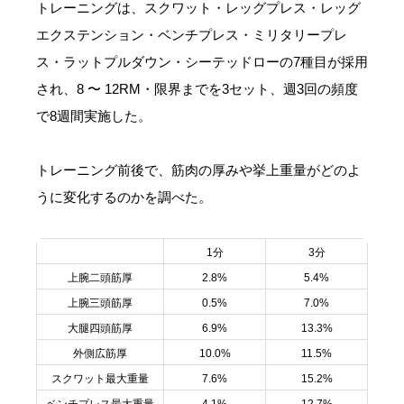
トレーニングは、スクワット・レッグプレス・レッグ
エクステンション・ベンチプレス・ミリタリープレ
ス・ラットプルダウン・シーテッドローの7種目が採用
され、8 〜 12RM・限界までを3セット、週3回の頻度
で8週間実施した。
トレーニング前後で、筋肉の厚みや挙上重量がどのよ
うに変化するのかを調べた。
1分
3分
上腕二頭筋厚
2.8%
5.4%
上腕三頭筋厚
0.5%
7.0%
大腿四頭筋厚
6.9%
13.3%
外側広筋厚
10.0%
11.5%
スクワット最大重量
7.6%
15.2%
ベンチプレス最大重量
4.1%
12.7%