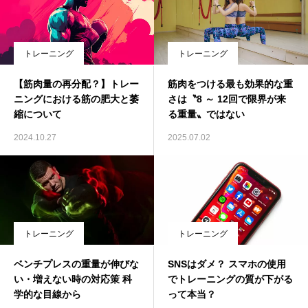
トレーニング
トレーニング
【筋肉量の再分配？】トレー
筋肉をつける最も効果的な重
ニングにおける筋の肥大と萎
さは〝8 ～ 12回で限界が来
縮について
る重量〟ではない
2024.10.27
2025.07.02
トレーニング
トレーニング
ベンチプレスの重量が伸びな
SNSはダメ？ スマホの使用
い・増えない時の対応策 科
でトレーニングの質が下がる
学的な目線から
って本当？