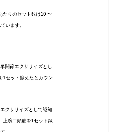
たりのセット数は10 〜
れています。
、単関節エクササイズとし
を1セット鍛えたとカウン
節エクササイズとして認知
、上腕二頭筋を1セット鍛
です。