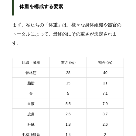
体重を構成する要素
まず、私たちの「体重」は、様々な身体組織や器官の
トータルによって、最終的にその重さが決定されま
す。
組織・臓器
重さ (kg)
割合 (%)
骨格筋
28
40
脂肪
15
21
骨
5
7.1
血液
5.5
7.9
皮膚
2.6
3.7
肝臓
1.8
2.6
中枢神経系
1.4
2