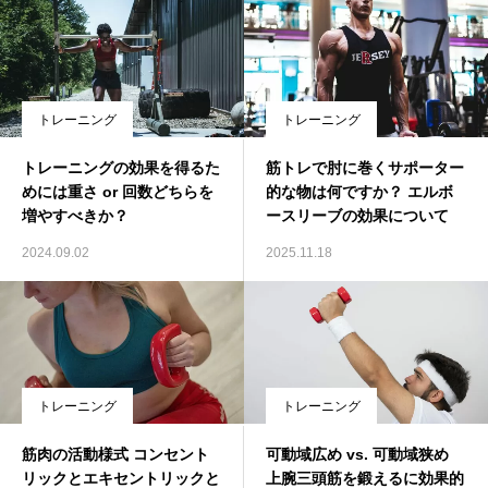
トレーニング
トレーニング
トレーニングの効果を得るた
筋トレで肘に巻くサポーター
めには重さ or 回数どちらを
的な物は何ですか？ エルボ
増やすべきか？
ースリーブの効果について
2024.09.02
2025.11.18
トレーニング
トレーニング
筋肉の活動様式 コンセント
可動域広め vs. 可動域狭め
リックとエキセントリックと
上腕三頭筋を鍛えるに効果的