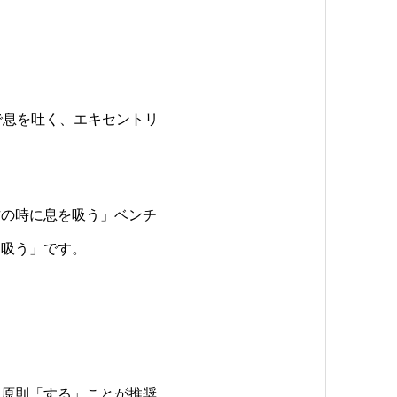
で息を吐く、エキセントリ
作の時に息を吸う」ベンチ
を吸う」です。
、原則「する」ことが推奨