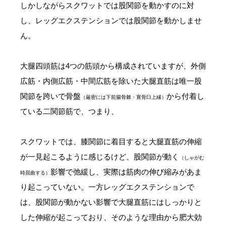
しかしながらスクワットでは股関節を動かすのに対
し、レッグエクステンションでは股関節を動かしませ
ん。
大腿四頭筋は4つの筋頭から構成されていますが、外側
広筋・内側広筋・中間広筋を除いた大腿直筋は唯一股
関節を跨いで骨盤
から付着し
（厳密には下前腸骨棘・寛骨臼上縁）
ている二関節筋で、つまり、
スクワットでは、膝関節に着目すると大腿直筋の伸縮
が一見起こるように感じるけど、股関節が動く
（しゃがむ
影響で弛緩し、実際は筋肉の伸び縮みがあま
時屈曲する）
り起こっていない。一方レッグエクステンションで
は、股関節が動かない影響で大腿直筋にはしっかりと
した伸縮が起こっており、そのような理由から肥大効