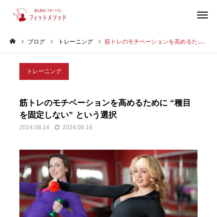
ブログ
トレーニング
筋トレのモチベーションを高めるために “種目を固定しない” という選択
見学・体験はこちらから（WEB完結30秒）
トレーニング
当ジムについて
筋トレのモチベーションを高めるために “種目
プラン・料金
を固定しない” という選択
2024.08.14
2024.08.16
スタッフ紹介
お客様の声
ブログ
店舗情報