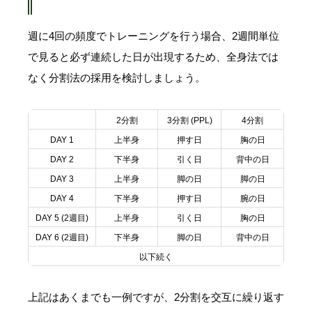
週に4回の頻度でトレーニングを行う場合、2週間単位
で見ると必ず連続した日が出現するため、全身法では
なく分割法の採用を検討しましょう。
2分割
3分割 (PPL)
4分割
DAY 1
上半身
押す日
胸の日
DAY 2
下半身
引く日
背中の日
DAY 3
上半身
脚の日
脚の日
DAY 4
下半身
押す日
腕の日
DAY 5 (2週目)
上半身
引く日
胸の日
DAY 6 (2週目)
下半身
脚の日
背中の日
以下続く
上記はあくまでも一例ですが、2分割を交互に繰り返す