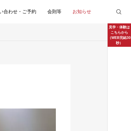
い合わせ・ご予約
会則等
お知らせ
見学・体験は
こちらから
（WEB完結30
秒）