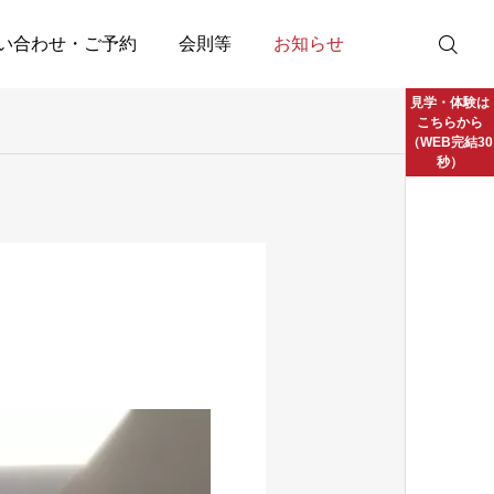
い合わせ・ご予約
会則等
お知らせ
見学・体験は
こちらから
（WEB完結30
秒）