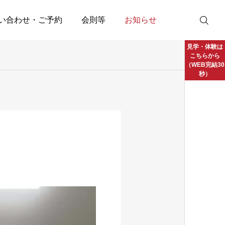
い合わせ・ご予約
会則等
お知らせ
見学・体験は
こちらから
（WEB完結30
秒）